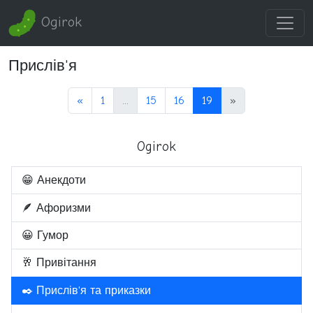
Ogirok
Прислів'я
«
1
...
15
16
19
»
Ogirok
😁 Анекдоти
🪶 Афоризми
😀 Гумор
🥂 Привітання
✒️ Прислів'я та приказки