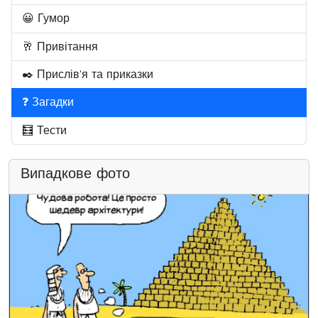
😀 Гумор
🥂 Привітання
✒️ Прислів'я та приказки
❓ Загадки
🧮 Тести
Випадкове фото