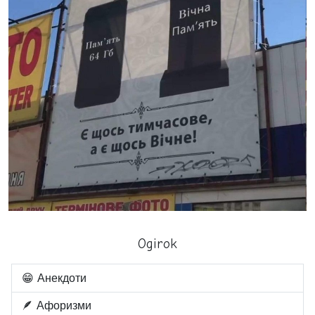
Ogirok
😁 Анекдоти
🪶 Афоризми