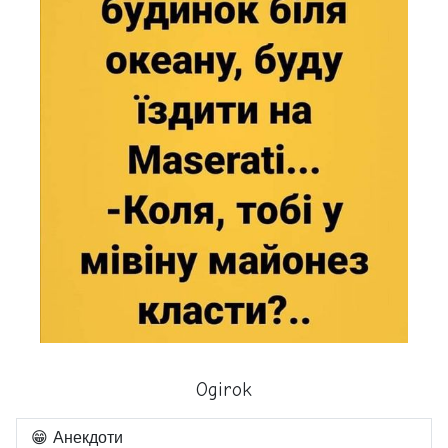
Ogirok
😁 Анекдоти