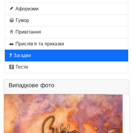
🪶 Афоризми
😀 Гумор
🥂 Привітання
✒️ Прислів'я та приказки
❓ Загадки
🧮 Тести
Випадкове фото