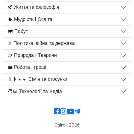
🧭 Життя та філософія
🧠 Мудрість і Освіта
🍽️ Побут
⚔️ Політика, війна та держава
🌿 Природа і Тварини
💼 Робота і гроші
👨‍👩‍👧‍👦 Сім'я та стосунки
🧑‍💻 Технології та медіа
Ogirok 2026