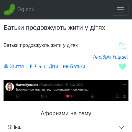
Ogirok
Батьки продовжують жити у дітях
Батьки продовжують жити у дітях.
(Фрідріх Ніцше)
😀 Життя
👨‍👩‍👧‍👦 Діти
👪 Батьки
Афоризми на тему
🎲 Інші