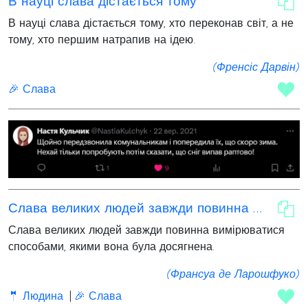
В науці слава дістається тому
В науці слава дістається тому, хто переконав світ, а не
тому, хто першим натрапив на ідею.
(Френсіс Дарвін)
🎉 Слава
Слава великих людей завжди повинна вимірюватися способами
Слава великих людей завжди повинна вимірюватися
способами, якими вона була досягнена.
(Франсуа де Ларошфуко)
🤵 Людина
🎉 Слава