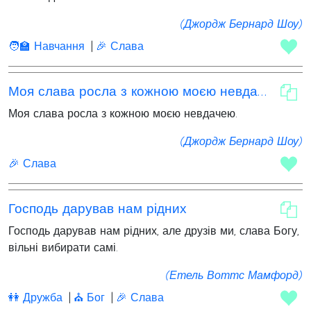
(Джордж Бернард Шоу)
🧑‍🏫 Навчання
🎉 Слава
Моя слава росла з кожною моєю невдачею
Моя слава росла з кожною моєю невдачею.
(Джордж Бернард Шоу)
🎉 Слава
Господь дарував нам рідних
Господь дарував нам рідних, але друзів ми, слава Богу,
вільні вибирати самі.
(Етель Воттс Мамфорд)
👭 Дружба
⛪ Бог
🎉 Слава