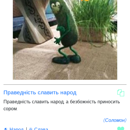
Праведність славить народ
Праведність славить народ, а безбожність приносить
сором.
(Соломон)
🫂 Народ
🎉 Слава