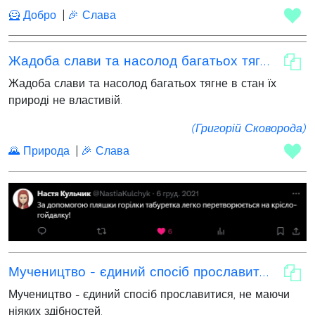
🦸 Добро
🎉 Слава
Жадоба слави та насолод багатьох тягне в стан їх природі не властивій
Жадоба слави та насолод багатьох тягне в стан їх
природі не властивій.
(Григорій Сковорода)
🌄 Природа
🎉 Слава
Мучеництво - єдиний спосіб прославитися
Мучеництво - єдиний спосіб прославитися, не маючи
ніяких здібностей.