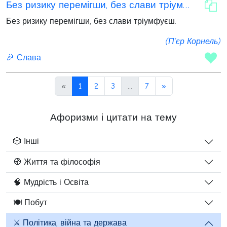
Без ризику перемігши, без слави тріумфуєш
Без ризику перемігши, без слави тріумфуєш.
(П’єр Корнель)
🎉 Слава
«
1
2
3
...
7
»
Афоризми і цитати на тему
🎲 Інші
🧭 Життя та філософія
🧠 Мудрість і Освіта
🍽️ Побут
⚔️ Політика, війна та держава