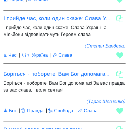
І прийде час, коли один скаже: Слава Україні
І прийде час, коли один скаже: Слава Україні!, а
мільйони відповідатимуть Героям слава!
(Степан Бандера)
⌛ Час
🇺🇦 Україна
🎉 Слава
Боріться - поборете, Вам Бог допомагає! За вас правда
Боріться - поборете, Вам Бог допомагає! За вас правда,
за вас слава, І воля святая!
(Тарас Шевченко)
⛪ Бог
👌 Правда
🗽 Свобода
🎉 Слава