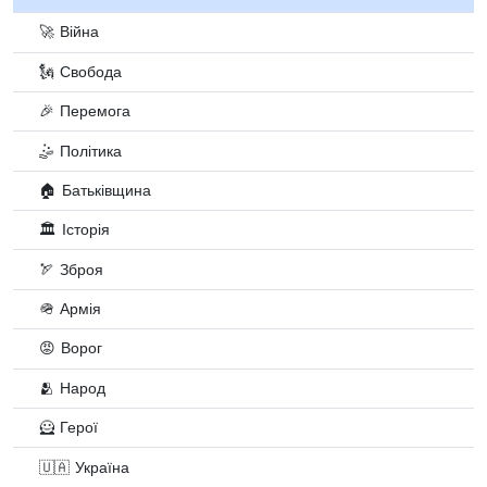
🚀 Війна
🗽 Свобода
🎉 Перемога
🤹 Політика
🏠 Батьківщина
🏛️ Історія
🏹 Зброя
🪖 Армія
😡 Ворог
🫂 Народ
🦸 Герої
🇺🇦 Україна