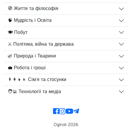
🧭 Життя та філософія
🧠 Мудрість і Освіта
🍽️ Побут
⚔️ Політика, війна та держава
🌿 Природа і Тварини
💼 Робота і гроші
👨‍👩‍👧‍👦 Сім'я та стосунки
🧑‍💻 Технології та медіа
Ogirok 2026