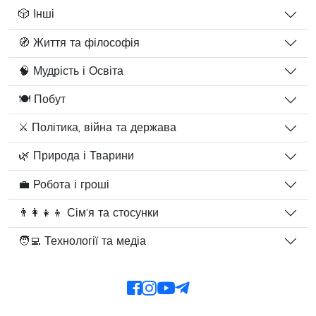
🎲 Інші
🧭 Життя та філософія
🧠 Мудрість і Освіта
🍽️ Побут
⚔️ Політика, війна та держава
🌿 Природа і Тварини
💼 Робота і гроші
👨‍👩‍👧‍👦 Сім'я та стосунки
🧑‍💻 Технології та медіа