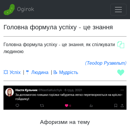
Ogirok
Головна формула успіху - це знання
Головна формула успіху - це знання, як спілкуватися із
людиною.
(Теодор Рузвельт)
💥 Успіх
🤵 Людина
📝 Мудрість
Афоризми на тему