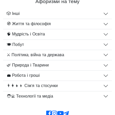
Афоризми на тему
🎲 Інші
🧭 Життя та філософія
🧠 Мудрість і Освіта
🍽️ Побут
⚔️ Політика, війна та держава
🌿 Природа і Тварини
💼 Робота і гроші
👨‍👩‍👧‍👦 Сім'я та стосунки
🧑‍💻 Технології та медіа