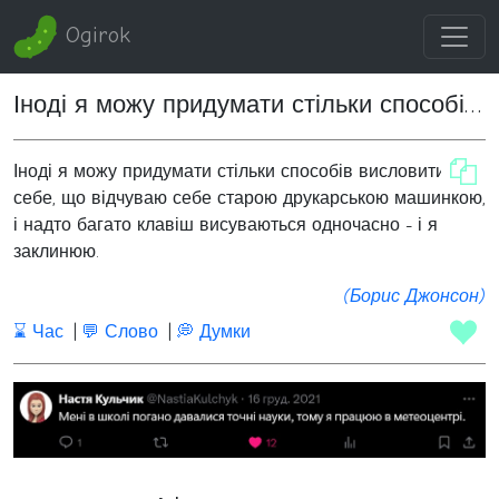
Ogirok
Іноді я можу придумати стільки способів висловити себе
Іноді я можу придумати стільки способів висловити
себе, що відчуваю себе старою друкарською машинкою,
і надто багато клавіш висуваються одночасно - і я
заклинюю.
(Борис Джонсон)
⌛ Час
💬 Слово
💭 Думки