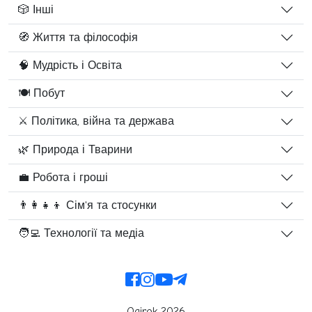
🎲 Інші
🧭 Життя та філософія
🧠 Мудрість і Освіта
🍽️ Побут
⚔️ Політика, війна та держава
🌿 Природа і Тварини
💼 Робота і гроші
👨‍👩‍👧‍👦 Сім'я та стосунки
🧑‍💻 Технології та медіа
Ogirok 2026