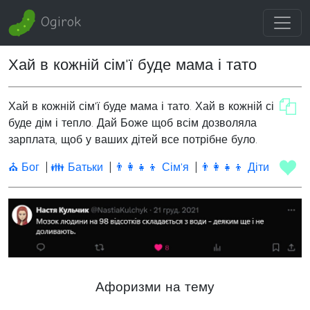
Ogirok
Хай в кожній сім'ї буде мама і тато
Хай в кожній сім'ї буде мама і тато. Хай в кожній сім'ї
буде дім і тепло. Дай Боже щоб всім дозволяла
зарплата, щоб у ваших дітей все потрібне було.
⛪ Бог
👪 Батьки
👨‍👩‍👧‍👦 Сім'я
👨‍👩‍👧‍👦 Діти
Афоризми на тему