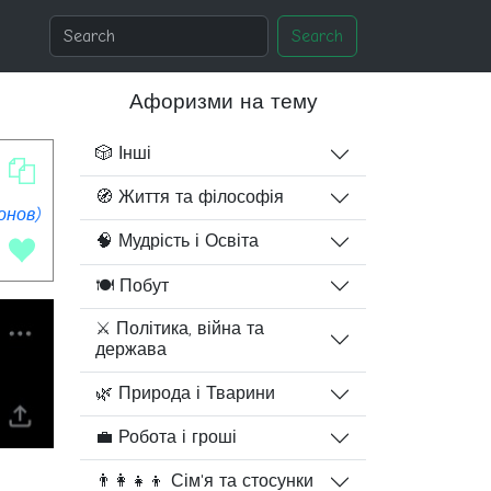
Search
Афоризми на тему
🎲 Інші
🧭 Життя та філософія
онов)
🧠 Мудрість і Освіта
🍽️ Побут
⚔️ Політика, війна та
держава
🌿 Природа і Тварини
💼 Робота і гроші
👨‍👩‍👧‍👦 Сім'я та стосунки