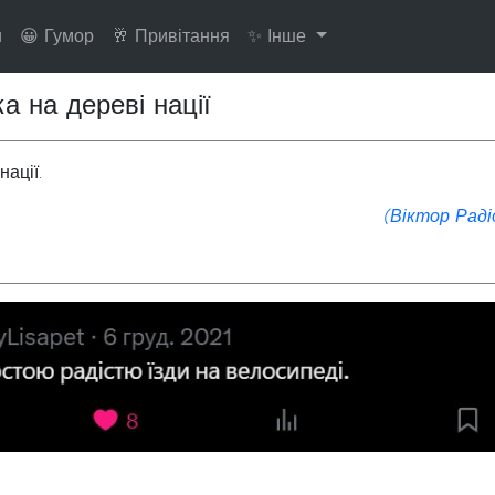
и
😀 Гумор
🥂 Привітання
✨ Інше
а на дереві нації
нації.
(Віктор Раді