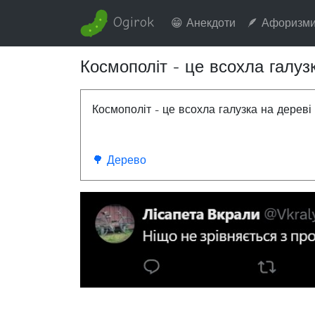
Ogirok
😁 Анекдоти
🪶 Афоризм
Космополіт - це всохла галузк
Космополіт - це всохла галузка на дереві 
🌳 Дерево