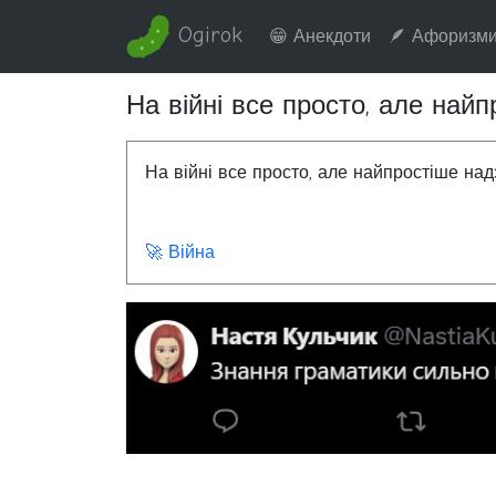
Ogirok
😁 Анекдоти
🪶 Афоризм
На війні все просто, але най
На війні все просто, але найпростіше на
🚀 Війна