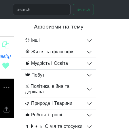
Search
Афоризми на тему
🎲 Інші
🧭 Життя та філософія
евіц)
🧠 Мудрість і Освіта
🍽️ Побут
⚔️ Політика, війна та
держава
🌿 Природа і Тварини
💼 Робота і гроші
👨‍👩‍👧‍👦 Сім'я та стосунки