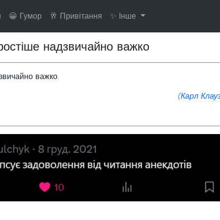
и
😀 Гумор
🥂 Привітання
✨ Інше
простіше надзвичайно важко
дзвичайно важко.
(Карл Клауз