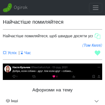
Ogirok
Найчастіше помиляйтеся
Найчастіше помиляйтеся, щоб швидше досягти успіху.
(Том Келлі)
💥 Успіх
⌛ Час
Афоризми на тему
🎲 Інші