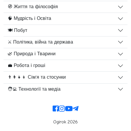
🧭 Життя та філософія
🧠 Мудрість і Освіта
🍽️ Побут
⚔️ Політика, війна та держава
🌿 Природа і Тварини
💼 Робота і гроші
👨‍👩‍👧‍👦 Сім'я та стосунки
🧑‍💻 Технології та медіа
Ogirok 2026