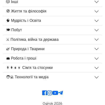
🎲 Інші
🧭 Життя та філософія
🧠 Мудрість і Освіта
🍽️ Побут
⚔️ Політика, війна та держава
🌿 Природа і Тварини
💼 Робота і гроші
👨‍👩‍👧‍👦 Сім'я та стосунки
🧑‍💻 Технології та медіа
Ogirok 2026