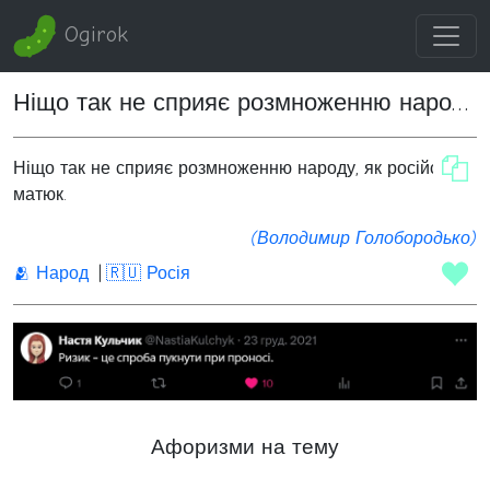
Ogirok
Ніщо так не сприяє розмноженню народу
Ніщо так не сприяє розмноженню народу, як російський
матюк.
(Володимир Голобородько)
🫂 Народ
🇷🇺 Росія
Афоризми на тему