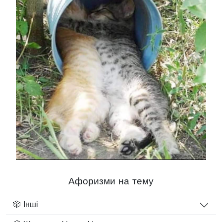
Афоризми на тему
🎲 Інші