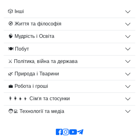
🎲 Інші
🧭 Життя та філософія
🧠 Мудрість і Освіта
🍽️ Побут
⚔️ Політика, війна та держава
🌿 Природа і Тварини
💼 Робота і гроші
👨‍👩‍👧‍👦 Сім'я та стосунки
🧑‍💻 Технології та медіа