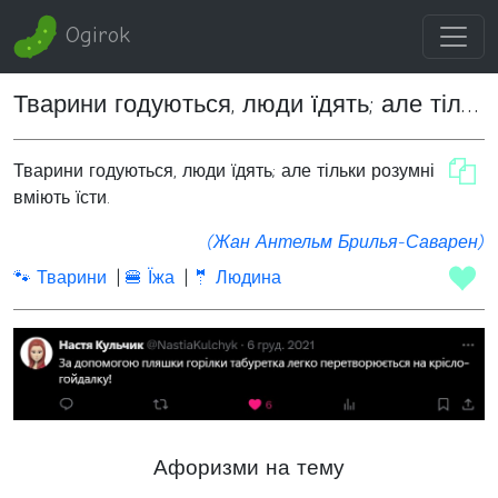
Ogirok
Тварини годуються, люди їдять; але тільки розумні люди вміють їсти
Тварини годуються, люди їдять; але тільки розумні люди
вміють їсти.
(Жан Антельм Брилья-Саварен)
🐾 Тварини
🍔 Їжа
🤵 Людина
Афоризми на тему