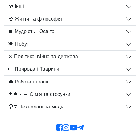
🎲 Інші
🧭 Життя та філософія
🧠 Мудрість і Освіта
🍽️ Побут
⚔️ Політика, війна та держава
🌿 Природа і Тварини
💼 Робота і гроші
👨‍👩‍👧‍👦 Сім'я та стосунки
🧑‍💻 Технології та медіа