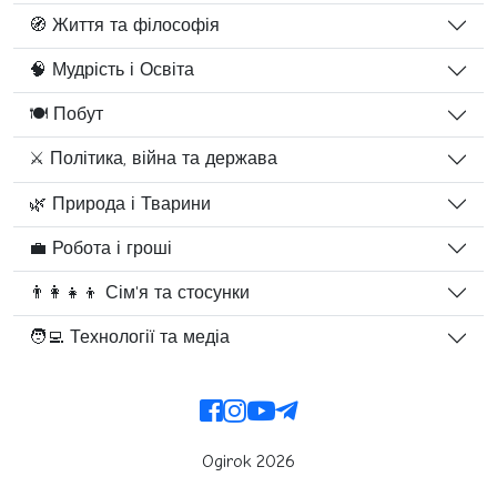
🧭 Життя та філософія
🧠 Мудрість і Освіта
🍽️ Побут
⚔️ Політика, війна та держава
🌿 Природа і Тварини
💼 Робота і гроші
👨‍👩‍👧‍👦 Сім'я та стосунки
🧑‍💻 Технології та медіа
Ogirok 2026