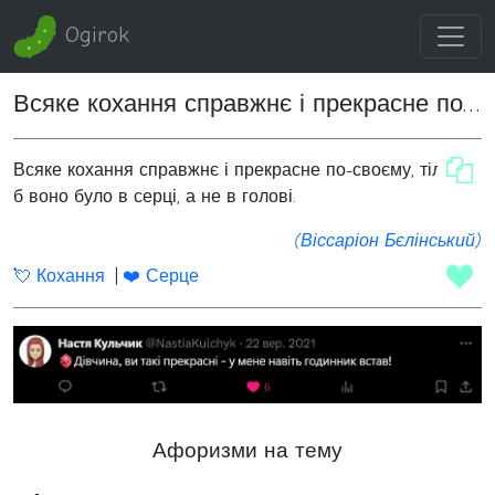
Ogirok
Всяке кохання справжнє і прекрасне по-своєму
Всяке кохання справжнє і прекрасне по-своєму, тільки
б воно було в серці, а не в голові.
(Віссаріон Бєлінський)
💘 Кохання
❤️ Серце
Афоризми на тему