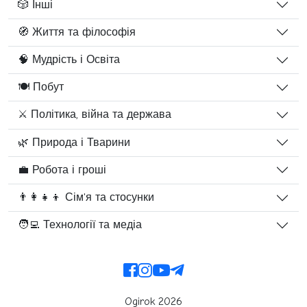
🎲 Інші
🧭 Життя та філософія
🧠 Мудрість і Освіта
🍽️ Побут
⚔️ Політика, війна та держава
🌿 Природа і Тварини
💼 Робота і гроші
👨‍👩‍👧‍👦 Сім'я та стосунки
🧑‍💻 Технології та медіа
Ogirok 2026