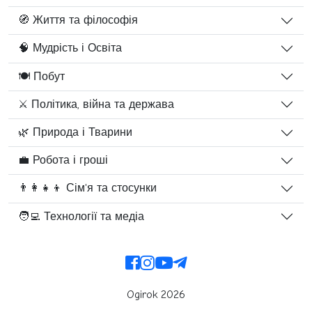
🧭 Життя та філософія
🧠 Мудрість і Освіта
🍽️ Побут
⚔️ Політика, війна та держава
🌿 Природа і Тварини
💼 Робота і гроші
👨‍👩‍👧‍👦 Сім'я та стосунки
🧑‍💻 Технології та медіа
Ogirok 2026