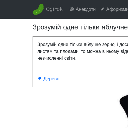
Ogirok
😁 Анекдоти
🪶 Афоризм
Зрозумій одне тільки яблучне
Зрозумій одне тільки яблучне зерно, і дос
листям та плодами, то можна в ньому відн
незчисленні світи.
🌳 Дерево