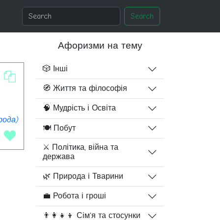
Search
Афоризми на тему
🎲 Інші
🧭 Життя та філософія
🧠 Мудрість і Освіта
рода)
🍽️ Побут
⚔️ Політика, війна та
держава
🌿 Природа і Тварини
💼 Робота і гроші
👨‍👩‍👧‍👦 Сім'я та стосунки