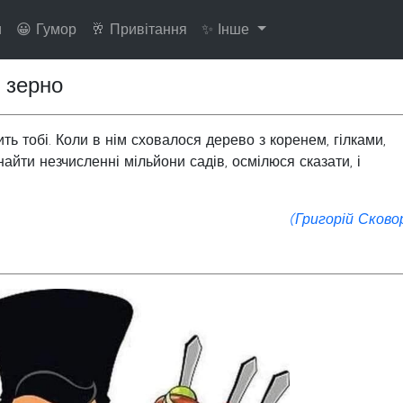
и
😀 Гумор
🥂 Привітання
✨ Інше
 зерно
ить тобі. Коли в нім сховалося дерево з коренем, гілками,
айти незчисленні мільйони садів, осмілюся сказати, і
(Григорій Сково