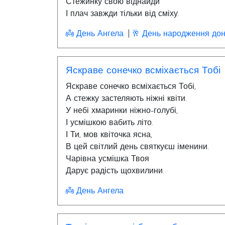
Стежинку свою віднайди
І плач завжди тільки від сміху.
👼 День Ангела
🥂 День народження дон
Яскраве сонечко всміхається Тобі
Яскраве сонечко всміхається Тобі,
А стежку застеляють ніжні квіти.
У небі хмаринки ніжно-голубі,
І усмішкою вабить літо.
І Ти, мов квіточка ясна,
В цей світлий день святкуєш іменини.
Чарівна усмішка Твоя
Дарує радість щохвилини.
👼 День Ангела