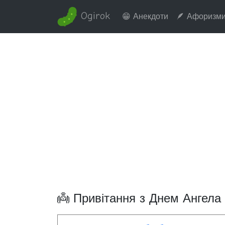
Ogirok
😁 Анекдоти
🪶 Афоризм
👼 Привітання з Днем Ангела