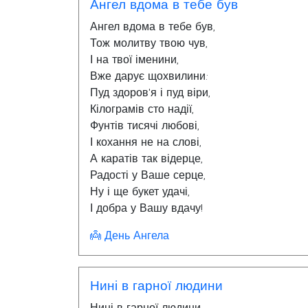
Ангел вдома в тебе був
Ангел вдома в тебе був,
Тож молитву твою чув,
І на твої іменини,
Вже дарує щохвилини:
Пуд здоров'я і пуд віри,
Кілограмів сто надії,
Фунтів тисячі любові,
І кохання не на слові,
А каратів так відерце,
Радості у Ваше серце,
Ну і ще букет удачі,
І добра у Вашу вдачу!
👼 День Ангела
Нині в гарної людини