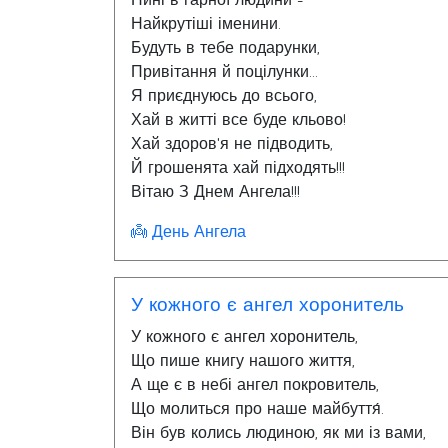
Нині в гарної людини -
Найкрутіші іменини.
Будуть в тебе подарунки,
Привітання й поцілунки...
Я приєднуюсь до всього,
Хай в житті все буде кльово!
Хай здоров'я не підводить,
Й грошенята хай підходять!!!
Вітаю З Днем Ангела!!!
👼 День Ангела
У кожного є ангел хоронитель
У кожного є ангел хоронитель,
Що пише книгу нашого життя,
А ще є в небі ангел покровитель,
Що молиться про наше майбуття́.
Він був колись людиною, як ми із вами,