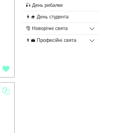
🎣 День рибалки
👩‍🎓 День студента
🎅 Новорічні свята
👨‍💼 Професійні свята