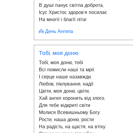
В душі панує світла доброта,
Ісус Христос здоров'я посилає
На многії і благії літа!
👼 День Ангела
Тобі, моя доню
Тобі, моя доню, тобі
Всі помисли наші та мрії.
І серце наше назавжди,
Любов, піклування, надії.
Цвіти, моя доню, цвіти,
Хай ангел хоронить від злого,
Для тебе відкриті світи
Молися Всевишньому Богу.
Рости, наша доню, рости
На радість, на щастя, на втіху.