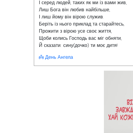
І серед людей, таких як ми із вами жив,
Лиш Бога він любив найбільше,
І лиш йому він вірою служив.
Беріть із нього приклад та старайтесь,
Прожити з вірою усе своє життя,
Щоби колись Господь вас міг обняти,
Й сказати: сину(дочко) ти моє дитя!
👼 День Ангела