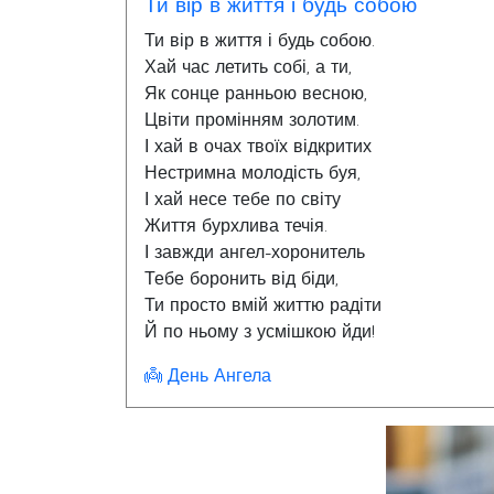
Ти вір в життя і будь собою
Ти вір в життя і будь собою.
Хай час летить собі, а ти,
Як сонце ранньою весною,
Цвіти промінням золотим.
І хай в очах твоїх відкритих
Нестримна молодість буя,
І хай несе тебе по світу
Життя бурхлива течія.
І завжди ангел-хоронитель
Тебе боронить від біди,
Ти просто вмій життю радіти
Й по ньому з усмішкою йди!
👼 День Ангела