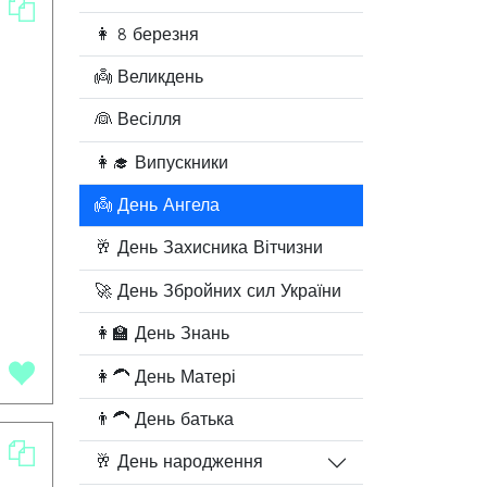
👩 8 березня
👼 Великдень
👰 Весілля
👩‍🎓 Випускники
👼 День Ангела
🥂 День Захисника Вітчизни
🚀 День Збройних сил України
👩‍🏫 День Знань
👩‍🦱 День Матері
👨‍🦱 День батька
🥂 День народження