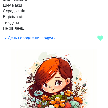
Ціну маєш,
Серед квітів
В цілім світі
Ти єдина
Не зів'янеш.
🥂 День народження подруги