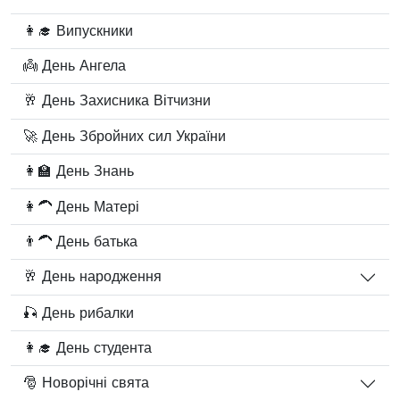
👩‍🎓 Випускники
👼 День Ангела
🥂 День Захисника Вітчизни
🚀 День Збройних сил України
👩‍🏫 День Знань
👩‍🦱 День Матері
👨‍🦱 День батька
🥂 День народження
🎣 День рибалки
👩‍🎓 День студента
🎅 Новорічні свята