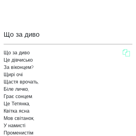
Що за диво
Що за диво
Це дівчисько
За віконцем?
Щирі очі
Щастя врочать,
Біле личко,
Грає сонцем.
Це Тетянка,
Квітка ясна
Мов світанок,
У намисті
Променистім