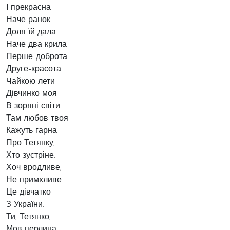
І прекрасна
Наче ранок.
Доля їй дала
Наче два крила
Перше-доброта
Друге-красота
Чайкою лети
Дівчинко моя
В зоряні світи
Там любов твоя
Кажуть гарна
Про Тетянку,
Хто зустріне.
Хоч вродливе,
Не примхливе
Це дівчатко
З України.
Ти, Тетянко,
Мов перлина