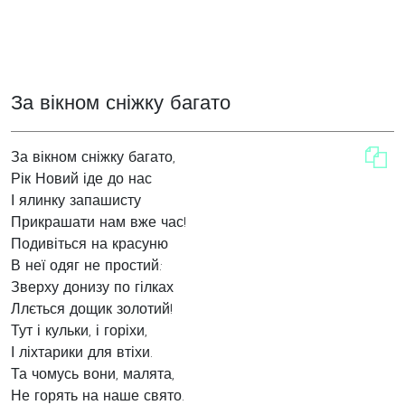
За вікном сніжку багато
За вікном сніжку багато,
Рік Новий іде до нас
І ялинку запашисту
Прикрашати нам вже час!
Подивіться на красуню
В неї одяг не простий:
Зверху донизу по гілках
Ллється дощик золотий!
Тут і кульки, і горіхи,
І ліхтарики для втіхи.
Та чомусь вони, малята,
Не горять на наше свято.