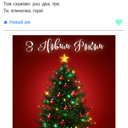
Тож скажімо: раз, два, три,
Ти, ялиночка, гори!
🎄 Новий рік