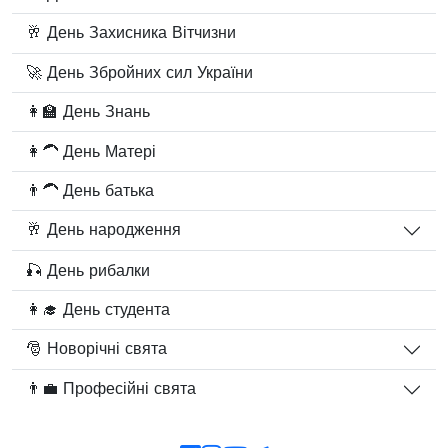
🥂 День Захисника Вітчизни
🚀 День Збройних сил України
👩‍🏫 День Знань
👩‍🦱 День Матері
👨‍🦱 День батька
🥂 День народження
🎣 День рибалки
👩‍🎓 День студента
🎅 Новорічні свята
👨‍💼 Професійні свята