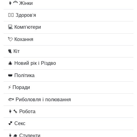
👩‍🦰 Жінки
🧑‍⚕️ Здоров'я
💻 Комп'ютери
💘 Кохання
🐈 Кіт
🎄 Новий рік і Різдво
👑 Політика
⚡ Поради
🐟 Риболовля і полювання
👩‍🔧 Робота
💕 Секс
👩‍🎓 Студенти