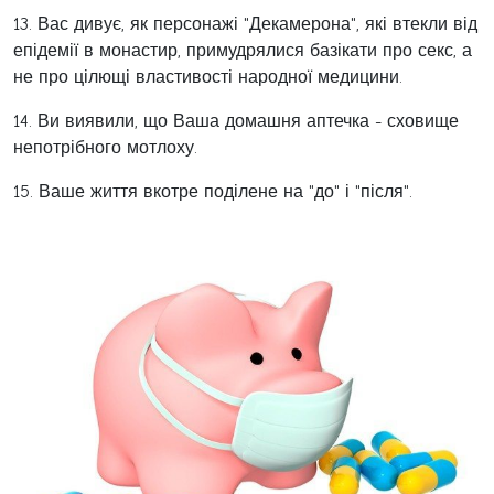
13. Вас дивує, як персонажі "Декамерона", які втекли від
епідемії в монастир, примудрялися базікати про секс, а
не про цілющі властивості народної медицини.
14. Ви виявили, що Ваша домашня аптечка - сховище
непотрібного мотлоху.
15. Ваше життя вкотре поділене на "до" і "після".