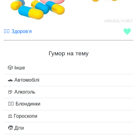
🧑‍⚕️ Здоров'я
Гумор на тему
🎲 Інше
🚗 Автомобілі
🍺 Алкоголь
👱‍♀️ Блондинки
⚖ Гороскопи
🧒 Діти