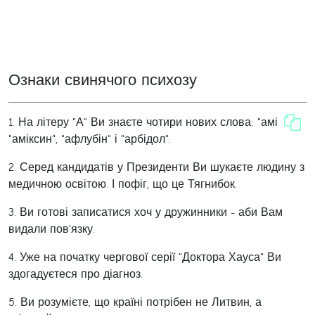
Ознаки свинячого психозу
1. На літеру "А" Ви знаєте чотири нових слова: "амізон",
"аміксин", "афлубін" і "арбідол".
2. Серед кандидатів у Президенти Ви шукаєте людину з
медичною освітою. І пофіг, що це Тягнибок.
3. Ви готові записатися хоч у дружинники - аби Вам
видали пов'язку.
4. Уже на початку чергової серії "Доктора Хауса" Ви
здогадуєтеся про діагноз.
5. Ви розумієте, що країні потрібен не Литвин, а