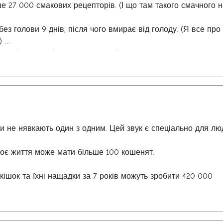
еликого фахівця, який заявив, що з їжі я їм тільки паростк
ше 27 000 смакових рецепторів. (І що там такого смачного 
ка...
 житті спробував молодий бамбук! Довелося поступитися
без голови 9 днів, після чого вмирає від голоду. (Я все про
расти верблюжу колючку у гамадрила, який по сусідству зв
.)
тому каміні десятої спальні. Його теж годують по-науковому
стрибнути на відстань в 350 разів перевищує довжину свог
н не їсть, а харчується чим завгодно. Одного разу навіть на
, що людина перестрибне через футбольне поле. (30 хвилин.
З'їсти хотів! ...
стило свині ... тільки уявіть!)
і тварини, які не можуть стрибати. (Так навіть краще. )
спарюються більше 50 разів на день. (Все одно хочу бути
ному житті - якість понад кількості!)
ли не нявкають один з одним. Цей звук є спеціально для лю
воє життя може мати більше 100 кошенят.
кішок та їхні нащадки за 7 років можуть зробити 420 000
льні кішки слідують за Вами з кімнати в кімнату, щоб