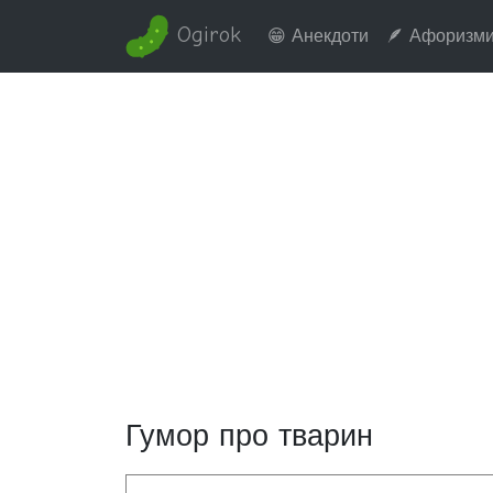
Ogirok
😁 Анекдоти
🪶 Афоризм
Гумор про тварин