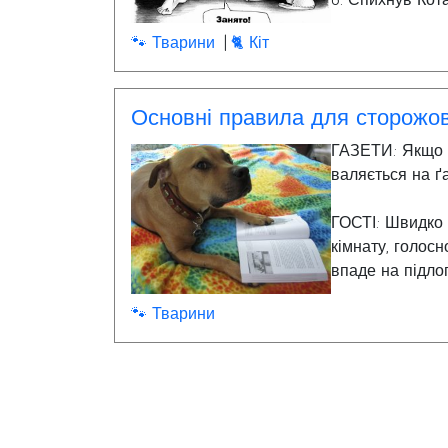
6. Спихнув Кота
🐾 Тварини
🐈 Кіт
Основні правила для сторожо
ГАЗЕТИ: Якщо в
валяється на ґа
ГОСТІ: Швидко 
кімнату, голосн
впаде на підлог
показуючи, що 
🐾 Тварини
гавкіт: Від соб
з будь-якого п
охороняєте їхн
безпечно сплят
почуття, ніж т
гучне гав-гав...