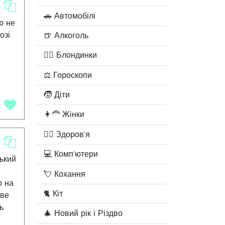
🚗 Автомобілі
ю не
озі.
🍺 Алкоголь
👱‍♀️ Блондинки
⚖ Гороскопи
🧒 Діти
.
ю
👩‍🦰 Жінки
🧑‍⚕️ Здоров'я
💻 Комп'ютери
ський
💘 Кохання
о на
🐈 Кіт
зве
ь
🎄 Новий рік і Різдво