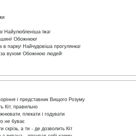
и ваші дії.
тіють лише подушечки лап. Можливо, Ви помічали вологі
ки:
а столі після експертизи чи ветеринарного огляду, коли
ішку?
а! Найулюбленіша їжа!
машині! Обожнюю!
а в парку! Найчудовіша прогулянка!
 за вухом! Обожнюю людей!
 творіння і представник Вищого Розуму.
ть Кіт, правильно.
ожнювати, плекати і годувати.
то не буває.
и скрізь, а ти - де дозволить Кіт.