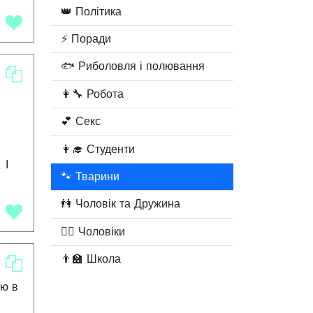
о
👑 Політика
⚡ Поради
го
🐟 Риболовля і полювання
👩‍🔧 Робота
бні
💕 Секс
я
👩‍🎓 Студенти
удь,
 І
🐾 Тварини
одну
е
👫 Чоловік та Дружина
ро
🧔‍♂️ Чоловіки
"А
арх
👨‍🏫 Школа
ором
ею в