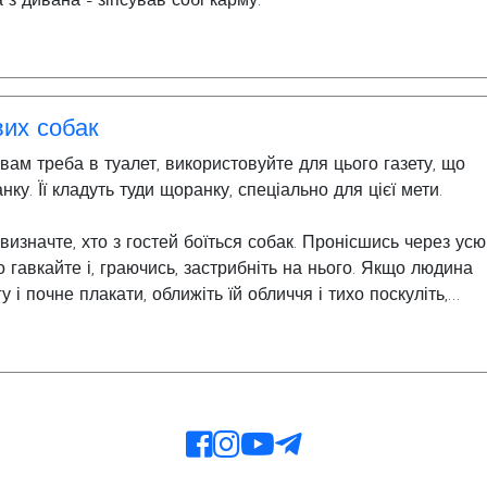
 з дивана - зіпсував собі карму.
вих собак
ам треба в туалет, використовуйте для цього газету, що
нку. Її кладуть туди щоранку, спеціально для цієї мети.
визначте, хто з гостей боїться собак. Пронісшись через усю
о гавкайте і, граючись, застрибніть на нього. Якщо людина
у і почне плакати, оближіть їй обличчя і тихо поскуліть,
ви пожартували.
ак прийнято очікувати, що вони гавкають. Тож гавкайте - баг
риводу. Вашим господарям буде дуже приємно чути, як добр
ій дім. Особливо важливо це робити пізно вночі, коли вони
ь у себе в ліжках. Для людини немає більш заспокійливого
е, яке вона відчуває, прокидаючись ночами і слухаючи ваше