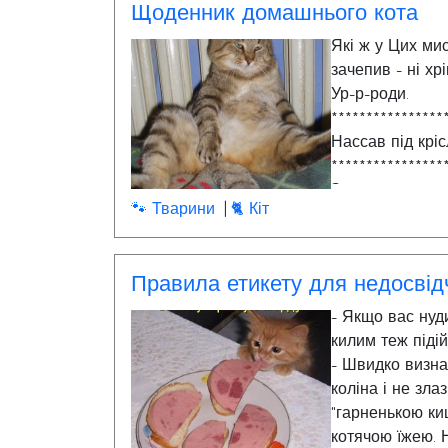
Щоденник домашнього кота
Які ж у Цих ми
зачепив - ні хр
Ур-р-роди.
****************
Нассав під крі
****************
Зранку проводи
🐾 Тварини
🐈 Кіт
Виродки дволап
план помсти.
****************
Правила етикету для недосвід
- Якщо вас нуди
килим теж піді
- Швидко визнач
коліна і не зла
"гарненькою ки
котячою їжею.