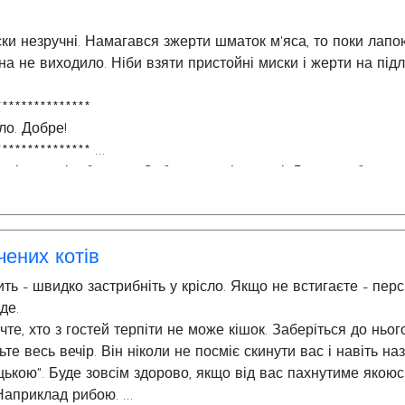
ски незручні. Намагався зжерти шматок м'яса, то поки лапо
іна не виходило. Ніби взяти пристойні миски і жерти на підл
***************
сло. Добре!
***************
в інспекцію будинку. Заблукав у підковдрі. Ледве вибрався
і. Понатащут у хату всякої гидоти - а я страждай. Виношу
***************
чених котів
ть - швидко застрибніть у крісло. Якщо не встигаєте - пер
йде.
те, хто з гостей терпіти не може кішок. Заберіться до ньог
зьте весь вечір. Він ніколи не посміє скинути вас і навіть на
цькою". Буде зовсім здорово, якщо від вас пахнутиме якоюс
 Наприклад рибою.