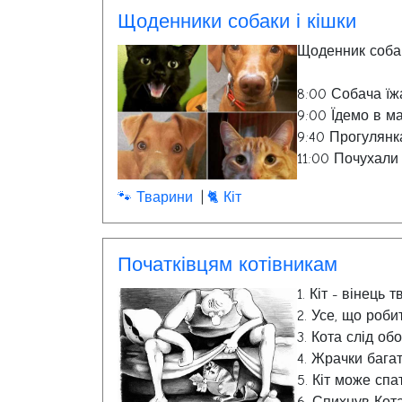
контролюват
Щоденники собаки і кішки
У кішки по
Щоденник соба
відбитки н
забирали к
8:00 Собача їж
9:00 Їдемо в 
9:40 Прогулянк
11:00 Почухали
🐾 Тварини
🐈 Кіт
Початківцям котівникам
1. Кіт - вінець
2. Усе, що роби
3. Кота слід об
4. Жрачки бага
5. Кіт може спат