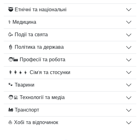
🥷 Етнічні та національні
⚕️ Медицина
🥳 Події та свята
👮 Політика та держава
🧑‍🏭 Професії та робота
👨‍👩‍👧‍👦 Сім'я та стосунки
🐾 Тварини
🧑‍💻 Технології та медіа
🚂 Транспорт
⛵ Хобі та відпочинок