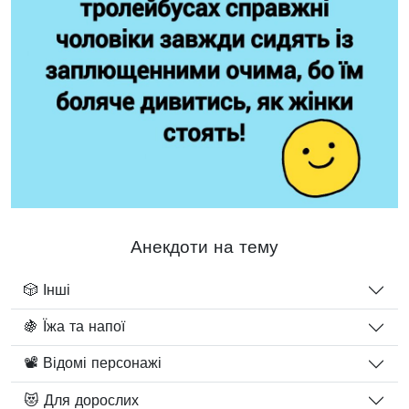
Анекдоти на тему
🎲 Інші
🍇 Їжа та напої
📽️ Відомі персонажі
😻 Для дорослих