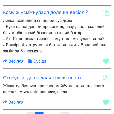
Кому ж усміхнулася доля на весіллі?
Жінка вихваляється перед сусідкою:
- Руки нашої доньки просили відразу двоє - молодий,
багатообіцяючий бізнесмен і юний банкір.
- Ах! Як це романтично! І кому ж посміхнулася доля?
- Банкірові, - втрутився батько доньки. - Вона вийшла
заміж за бізнесмена.
👰 Весілля
🏙 Сусіди
Стосунки: до весілля і після нього
Жінка турбується про своє майбутнє аж до власного
весілля. А чоловік, навпаки, після.
👰 Весілля