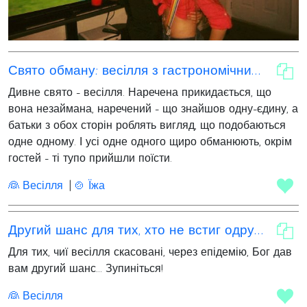
Свято обману: весілля з гастрономічним сюрпризом
Дивне свято - весілля. Наречена прикидається, що
вона незаймана, наречений - що знайшов одну-єдину, а
батьки з обох сторін роблять вигляд, що подобаються
одне одному. І усі одне одного щиро обманюють, окрім
гостей - ті тупо прийшли поїсти.
👰 Весілля
🍲 Їжа
Другий шанс для тих, хто не встиг одружитися!
Для тих, чиї весілля скасовані, через епідемію, Бог дав
вам другий шанс... Зупиніться!
👰 Весілля