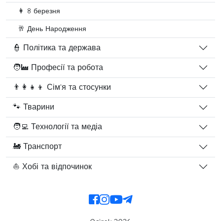
👩 8 березня
🥂 День Народження
👮 Політика та держава
🧑‍🏭 Професії та робота
👨‍👩‍👧‍👦 Сім'я та стосунки
🐾 Тварини
🧑‍💻 Технології та медіа
🚂 Транспорт
⛵ Хобі та відпочинок