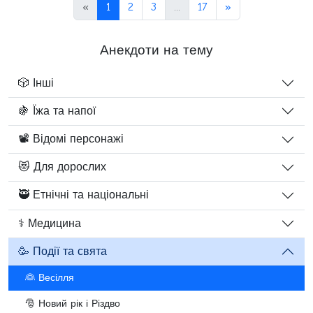
«
1
2
3
...
17
»
Анекдоти на тему
🎲 Інші
🍇 Їжа та напої
📽️ Відомі персонажі
😻 Для дорослих
🥷 Етнічні та національні
⚕️ Медицина
🥳 Події та свята
👰 Весілля
🎅 Новий рік і Різдво