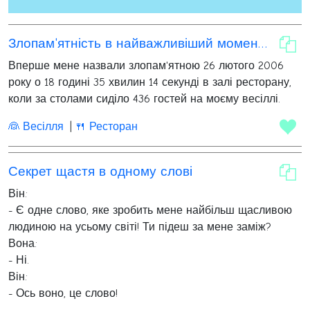
Злопам'ятність в найважливіший момент весілля
Вперше мене назвали злопам'ятною 26 лютого 2006
року о 18 годині 35 хвилин 14 секунді в залі ресторану,
коли за столами сиділо 436 гостей на моєму весіллі.
👰 Весілля
🍴 Ресторан
Секрет щастя в одному слові
Він:
- Є одне слово, яке зробить мене найбільш щасливою
людиною на усьому світі! Ти підеш за мене заміж?
Вона:
- Ні.
Він:
- Ось воно, це слово!