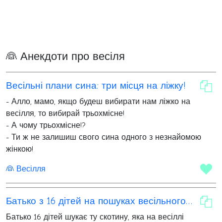
👰 Анекдоти про весіля
Весільні плани сина: три місця на ліжку!
- Алло, мамо, якщо будеш вибирати нам ліжко на
весілля, то вибирай трьохмісне!
- А чому трьохмісне!?
- Ти ж не залишиш свого сина одного з незнайомою
жінкою!
👰 Весілля
Батько з 16 дітей на пошуках весільного "побажання"
Батько 16 дітей шукає ту скотину, яка на весіллі