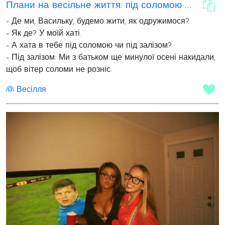
Плани на весільне життя: під соломою чи залізом?
- Де ми, Васильку, будемо жити, як одружимося?
- Як де? У моїй хаті.
- А хата в тебе під соломою чи під залізом?
- Під залізом. Ми з батьком ще минулої осені накидали,
щоб вітер соломи не розніс.
👰 Весілля