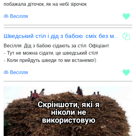
побажала діточок, як на небі зірочок.
👰 Весілля
Шведський стіл і дід з бабою: сміх без меж
Весілля. Дід з бабою сідають за стіл. Офіціант:
- Тут не можна сідати, це шведський стіл!
- Коли прийдуть шведи то ми встанемо!).
👰 Весілля