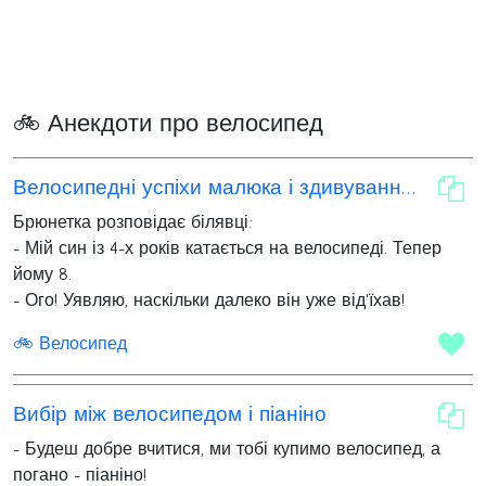
🚲 Анекдоти про велосипед
Велосипедні успіхи малюка і здивування білявки
Брюнетка розповідає білявці:
- Мій син із 4-х років катається на велосипеді. Тепер
йому 8.
- Ого! Уявляю, наскільки далеко він уже від'їхав!
🚲 Велосипед
Вибір між велосипедом і піаніно
- Будеш добре вчитися, ми тобі купимо велосипед, а
погано - піаніно!