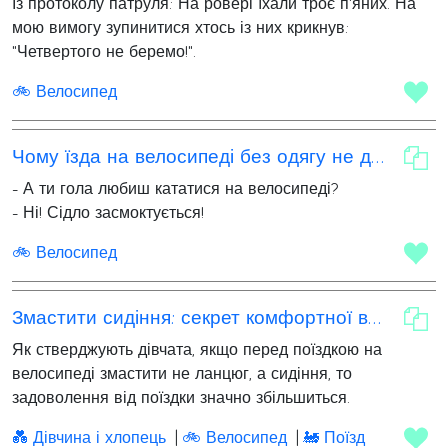
Із протоколу патруля: На ровері їхали троє п'яних. На
мою вимогу зупинитися хтось із них крикнув:
"Четвертого не беремо!".
🚲 Велосипед
Чому їзда на велосипеді без одягу не для всіх?
- А ти гола любиш кататися на велосипеді?
- Ні! Сідло засмоктується!
🚲 Велосипед
Змастити сидіння: секрет комфортної велопрогулянки
Як стверджують дівчата, якщо перед поїздкою на
велосипеді змастити не ланцюг, а сидіння, то
задоволення від поїздки значно збільшиться.
💑 Дівчина і хлопець
🚲 Велосипед
🚂 Поїзд