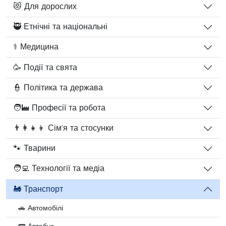
😻 Для дорослих
🥷 Етнічні та національні
⚕️ Медицина
🥳 Події та свята
👮 Політика та держава
🧑‍🏭 Професії та робота
👨‍👩‍👧‍👦 Сім'я та стосунки
🐾 Тварини
🧑‍💻 Технології та медіа
🚂 Транспорт
🚗 Автомобілі