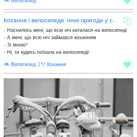
🚲 Велосипед
Кохання і велосипеди: нічні пригоди у снах
- Наснилось мені, що всю ніч каталася на велосипеді.
- А мені, що всю ніч займався коханням.
- Зі мною?
- Ні, ти кудись поїхала на велосипеді!
🚲 Велосипед
💘 Кохання