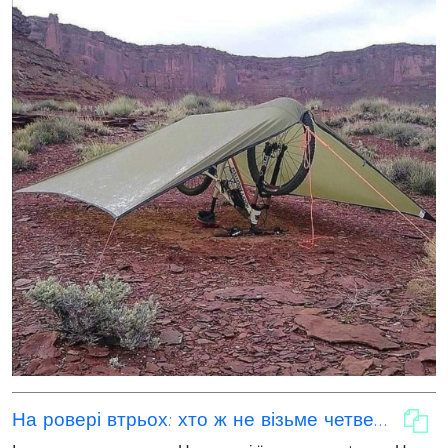
На ровері втрьох: хто ж не візьме четвертого?