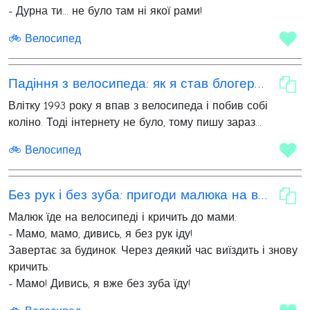
- Дурна ти... не було там ні якої рами!
🚲 Велосипед
Падіння з велосипеда: як я став блогером без інтернету
Влітку 1993 року я впав з велосипеда і побив собі
коліно. Тоді інтернету не було, тому пишу зараз...
🚲 Велосипед
Без рук і без зуба: пригоди малюка на велосипеді
Малюк їде на велосипеді і кричить до мами:
- Мамо, мамо, дивись, я без рук іду!
Завертає за будинок. Через деякий час виїздить і знову
кричить:
- Мамо! Дивись, я вже без зуба їду!