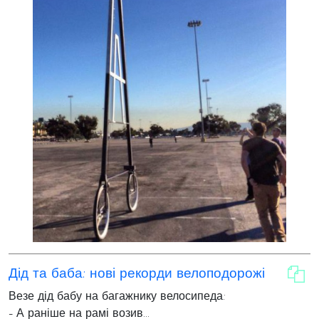
Дід та баба: нові рекорди велоподорожі
Везе дід бабу на багажнику велосипеда:
- А раніше на рамі возив...