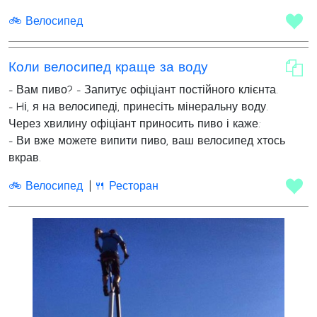
🚲 Велосипед
Коли велосипед краще за воду
- Вам пиво? - Запитує офіціант постійного клієнта.
- Hі, я на велосипеді, принесіть мінеральну воду.
Через хвилину офіціант приносить пиво і каже:
- Ви вже можете випити пиво, ваш велосипед хтось
вкрав.
🚲 Велосипед
🍴 Ресторан