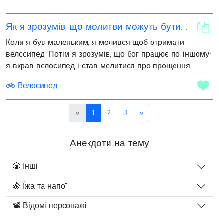
Як я зрозумів, що молитви можуть бути різними
Коли я був маленьким, я молився щоб отримати
велосипед. Потім я зрозумів, що бог працює по-іншому:
я вкрав велосипед і став молитися про прощення.
🚲 Велосипед
«
1
2
3
»
Анекдоти на тему
🎲 Інші
🍇 Їжа та напої
📽️ Відомі персонажі