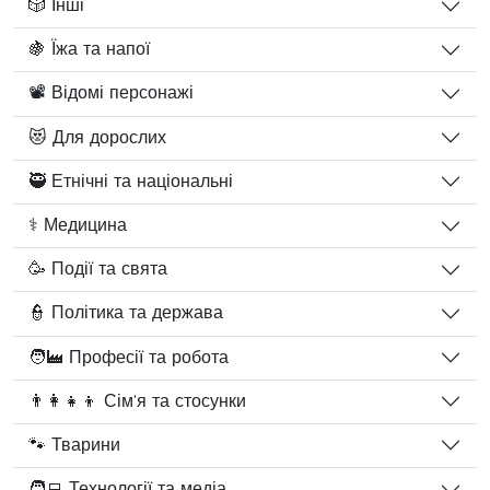
🎲 Інші
🍇 Їжа та напої
📽️ Відомі персонажі
😻 Для дорослих
🥷 Етнічні та національні
⚕️ Медицина
🥳 Події та свята
👮 Політика та держава
🧑‍🏭 Професії та робота
👨‍👩‍👧‍👦 Сім'я та стосунки
🐾 Тварини
🧑‍💻 Технології та медіа