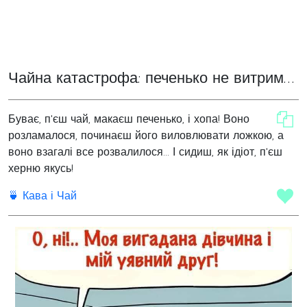
Чайна катастрофа: печенько не витримало натиску
Буває, п'єш чай, макаєш печенько, і хопа! Воно
розламалося, починаєш його виловлювати ложкою, а
воно взагалі все розвалилося... І сидиш, як ідіот, п'єш
херню якусь!
🍵 Кава і Чай