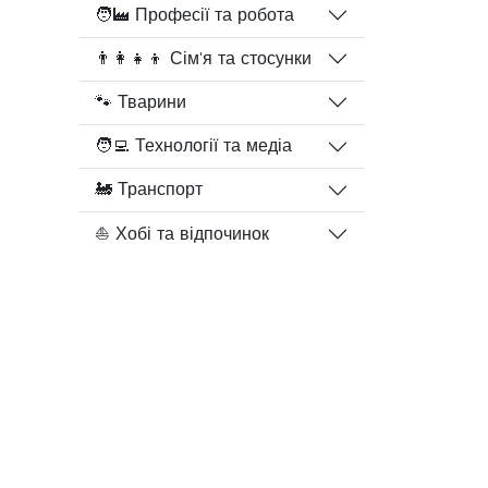
🧑‍🏭 Професії та робота
👨‍👩‍👧‍👦 Сім'я та стосунки
🐾 Тварини
🧑‍💻 Технології та медіа
🚂 Транспорт
⛵ Хобі та відпочинок