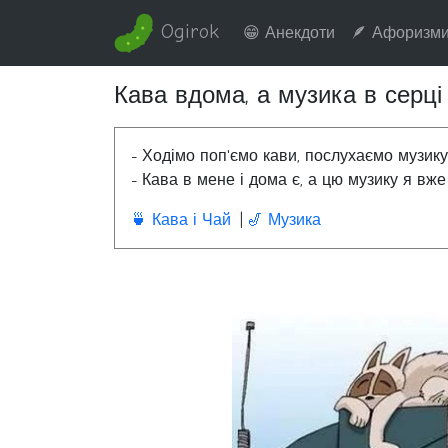
Ogirok
😁 Анекдоти
🪶 Афоризм
Кава вдома, а музика в серці
- Ходімо поп'ємо кави, послухаємо музику.
- Кава в мене і дома є, а цю музику я вже 
🍵 Кава і Чай
🎷 Музика