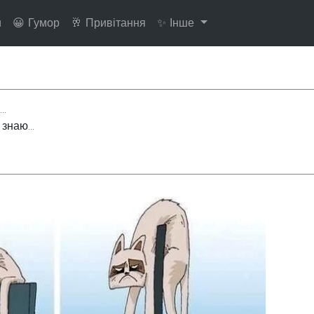
и
😀 Гумор
🥂 Привітання
✨ Інше
..
знаю...