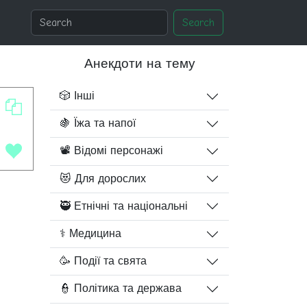
Search
Анекдоти на тему
🎲 Інші
🍇 Їжа та напої
📽️ Відомі персонажі
😻 Для дорослих
🥷 Етнічні та національні
⚕️ Медицина
🥳 Події та свята
👮 Політика та держава