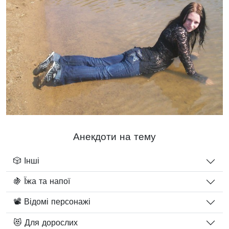
Анекдоти на тему
🎲 Інші
🍇 Їжа та напої
📽️ Відомі персонажі
😻 Для дорослих