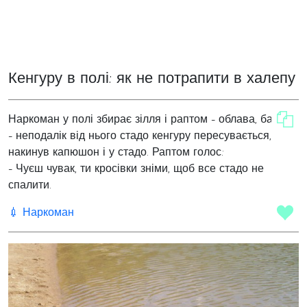
Кенгуру в полі: як не потрапити в халепу
Наркоман у полі збирає зілля і раптом - облава, бачить
- неподалік від нього стадо кенгуру пересувається,
накинув капюшон і у стадо. Раптом голос:
- Чуєш чувак, ти кросівки зніми, щоб все стадо не
спалити.
💉 Наркоман