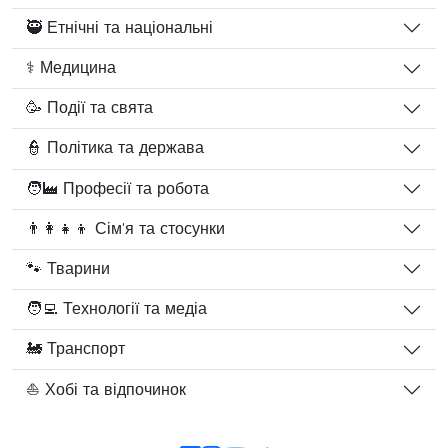
🥷 Етнічні та національні
⚕️ Медицина
🥳 Події та свята
👮 Політика та держава
🧑‍🏭 Професії та робота
👨‍👩‍👧‍👦 Сім'я та стосунки
🐾 Тварини
🧑‍💻 Технології та медіа
🚂 Транспорт
⛵ Хобі та відпочинок