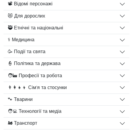
📽️ Відомі персонажі
😻 Для дорослих
🥷 Етнічні та національні
⚕️ Медицина
🥳 Події та свята
👮 Політика та держава
🧑‍🏭 Професії та робота
👨‍👩‍👧‍👦 Сім'я та стосунки
🐾 Тварини
🧑‍💻 Технології та медіа
🚂 Транспорт