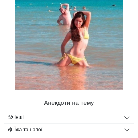
Анекдоти на тему
🎲 Інші
🍇 Їжа та напої