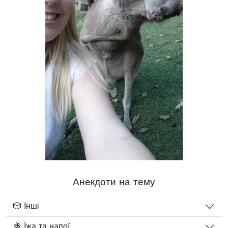
Анекдоти на тему
🎲 Інші
🍇 Їжа та напої