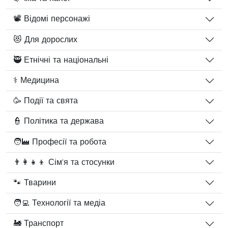
📽️ Відомі персонажі
😻 Для дорослих
🥷 Етнічні та національні
⚕️ Медицина
🥳 Події та свята
👮 Політика та держава
🧑‍🏭 Професії та робота
👨‍👩‍👧‍👦 Сім'я та стосунки
🐾 Тварини
🧑‍💻 Технології та медіа
🚂 Транспорт