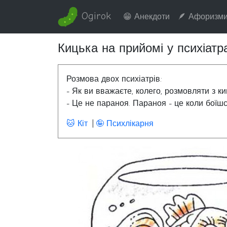
Ogirok
😁 Анекдоти
🪶 Афоризм
Кицька на прийомі у психіатр
Розмова двох психіатрів:
- Як ви вважаєте, колего, розмовляти з к
- Це не параноя. Параноя - це коли боїшс
🐱 Кіт
🤪 Психлікарня