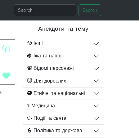
Search
Анекдоти на тему
🎲 Інші
🍇 Їжа та напої
📽️ Відомі персонажі
😻 Для дорослих
🥷 Етнічні та національні
⚕️ Медицина
🥳 Події та свята
👮 Політика та держава