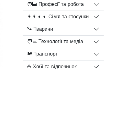
🧑‍🏭 Професії та робота
👨‍👩‍👧‍👦 Сім'я та стосунки
🐾 Тварини
🧑‍💻 Технології та медіа
🚂 Транспорт
⛵ Хобі та відпочинок