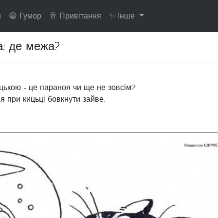
и
😀 Гумор
🥂 Привітання
✨ Інше
а: де межа?
ицькою - це параноя чи ще не зовсім?
я при кицьці бовкнути зайве.