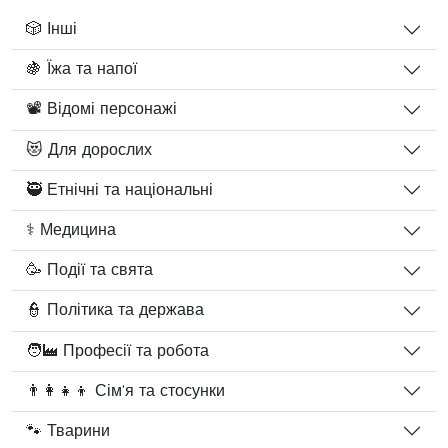
🎲 Інші
🍇 Їжа та напої
📽️ Відомі персонажі
😻 Для дорослих
🥷 Етнічні та національні
⚕️ Медицина
🥳 Події та свята
👮 Політика та держава
🧑‍🏭 Професії та робота
👨‍👩‍👧‍👦 Сім'я та стосунки
🐾 Тварини