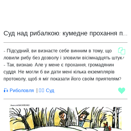
Суд над рибалкою: кумедне прохання підсудного
- Підсудний, ви визнаєте себе винним в тому, що
ловили рибу без дозволу і зловили вісімнадцять штук?
- Так, визнаю. Але у мене є прохання, громадянин
суддя. Не могли б ви дати мені кілька екземплярів
протоколу, щоб я міг показати його своїм приятелям?
🎣 Риболовля
👨‍⚖️ Суд