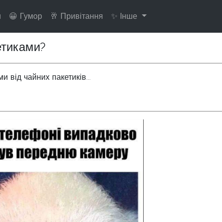
и
😀 Гумор
🥂 Привітання
✨ Інше
етиками?
 від чайних пакетиків...