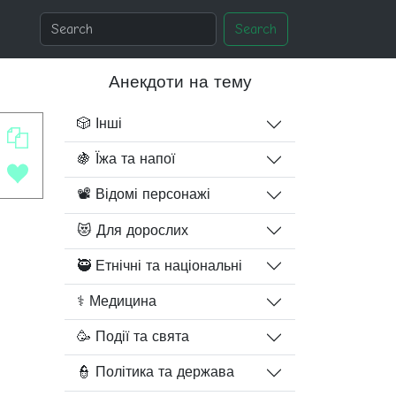
Search
Анекдоти на тему
🎲 Інші
🍇 Їжа та напої
📽️ Відомі персонажі
😻 Для дорослих
🥷 Етнічні та національні
⚕️ Медицина
🥳 Події та свята
👮 Політика та держава